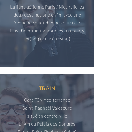
La ligne aérienne Paris / Nice relie les
deux destinations en 1h, avec une
fréquence quotidienne soutenue.
Plus d'informations sur les transferts
ici
(onglet accès avion)
TRAIN
Gare TGV Méditerranée
Saint-Raphaël Valescure
situé en centre-ville
à 1km du Palais des Congrès
Paris – Saint-Raphaël : 04h40