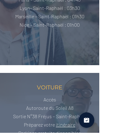
Lyon- Saint-Raphaël : 03h30
Marseille – Saint-Raphaël : 01h30
Nice – Saint-Raphaël : 01h00
VOITURE
Accès
Autoroute du Soleil A8
Sortie N°38 Fréjus – Saint-Raphaël
Préparez votre
itinéraire
Parkings gratuits disponibles