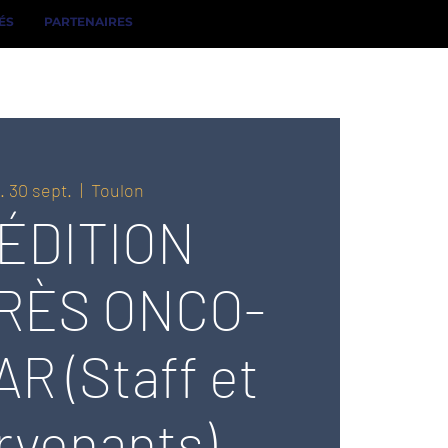
ÉS
PARTENAIRES
. 30 sept.
  |  
Toulon
 ÉDITION
RÈS ONCO-
R (Staff et
rvenants)