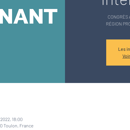
CONGRÈS 
RÉGION PR
Les i
Voi
 2022, 18:00
00 Toulon, France