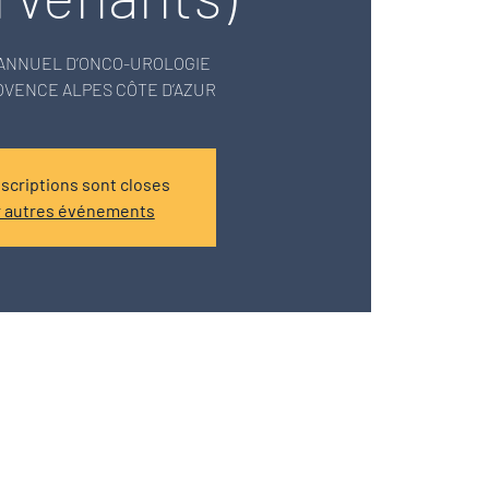
ANNUEL D’ONCO-UROLOGIE
OVENCE ALPES CÔTE D’AZUR
nscriptions sont closes
r autres événements