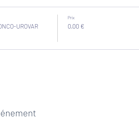
Prix
 ONCO-UROVAR
0,00 €
 vos paramètres de données analytiques et de cookies fonctionnel
événement