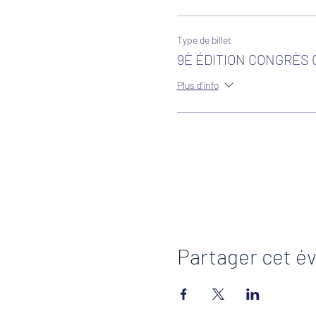
Type de billet
9È ÉDITION CONGRÈS
Plus d'info
Google Maps a été bloqué en raison de
Partager cet 