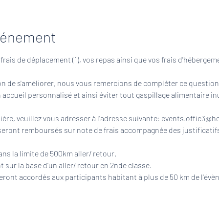
événement
ais de déplacement (1), vos repas ainsi que vos frais d'hébergement
n de s'améliorer, nous vous remercions de compléter ce question
 accueil personnalisé et ainsi éviter tout gaspillage alimentaire inu
ère, veuillez vous adresser à l'adresse suivante: events.offic3@h
 seront remboursés sur note de frais accompagnée des justificatifs
s la limite de 500km aller/ retour.
sur la base d'un aller/ retour en 2nde classe.
seront accordés aux participants habitant à plus de 50 km de l'évè