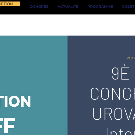
IPTION
CONGRÈS
ACTUALITÉ
PROGRAMME
COMIT
ven
9È
CONG
UROVA
Inte