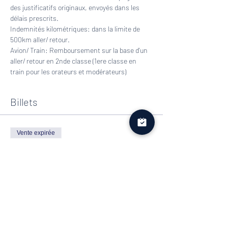
des justificatifs originaux, envoyés dans les 
délais prescrits.
Indemnités kilométriques: dans la limite de 
500km aller/ retour.
Avion/ Train: Remboursement sur la base d'un 
aller/ retour en 2nde classe (1ere classe en 
train pour les orateurs et modérateurs)
Billets
Vente expirée
Type de billet
11È ÉDITION CONGRÈS
ONCOUROVAR
Plus d'info
Prix